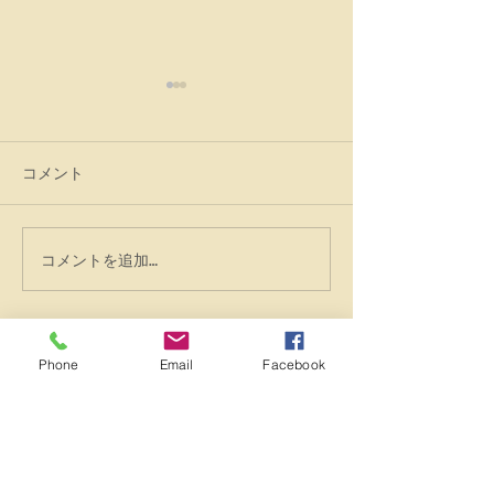
コメント
体験入園のりょう君・カ
今日の登園生は
コメントを追加…
ール君・ボン君
です♪
© 2023 by Dog Day Care. Proudly created with
Phone
Email
Facebook
Wix.com